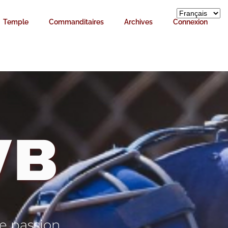
Temple
Commanditaires
Archives
Connexion
VB
ne passion