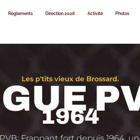
Règlements
Direction 2026
Activité
Photos
Les p'tits vieux de Brossard.
IGUE P
1964
PVB: Frappant fort depuis 1964, u