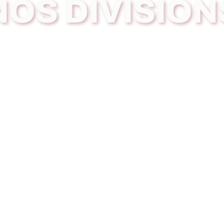
NOS DIVISION
lle offre trois divisions: masculin
tous de jouer et s’amuser. Rejoin
Division Masculine
400
$
Pour La Saison
21 Matchs + Séries
8 Équipes
18+ Division Compétitive