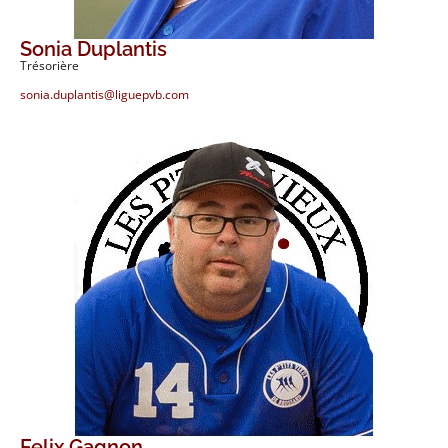
Sonia Duplantis
Trésorière
sonia.duplantis@liguepvb.com
Felix Gagnon