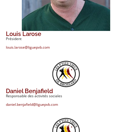
Louis Larose
Président
louis.larose@liguepvb.com
Daniel Benjafield
Responsable des activités sociales
daniel.benjafield@liguepvb.com