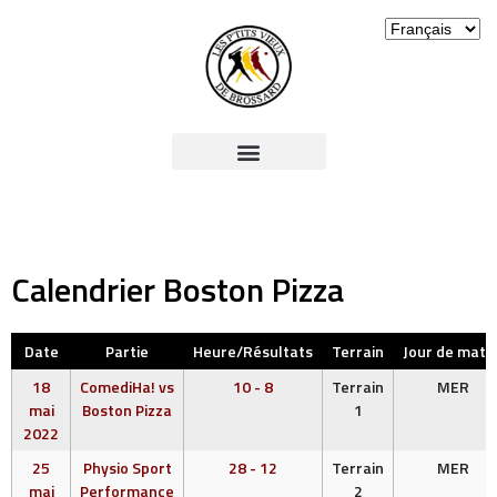
Calendrier Boston Pizza
Date
Partie
Heure/Résultats
Terrain
Jour de matc
18
ComediHa! vs
10 - 8
Terrain
MER
mai
Boston Pizza
1
2022
25
Physio Sport
28 - 12
Terrain
MER
mai
Performance
2