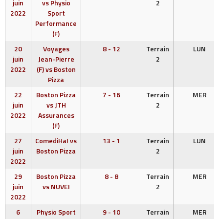
juin
vs Physio
2
2022
Sport
Performance
(F)
20
Voyages
8 - 12
Terrain
LUN
juin
Jean-Pierre
2
2022
(F) vs Boston
Pizza
22
Boston Pizza
7 - 16
Terrain
MER
juin
vs JTH
2
2022
Assurances
(F)
27
ComediHa! vs
13 - 1
Terrain
LUN
juin
Boston Pizza
2
2022
29
Boston Pizza
8 - 8
Terrain
MER
juin
vs NUVEI
2
2022
6
Physio Sport
9 - 10
Terrain
MER