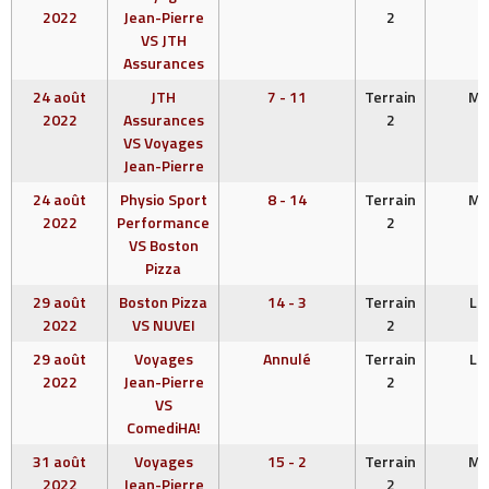
2022
Jean-Pierre
2
VS JTH
Assurances
24 août
JTH
7 - 11
Terrain
ME
2022
Assurances
2
VS Voyages
Jean-Pierre
24 août
Physio Sport
8 - 14
Terrain
ME
2022
Performance
2
VS Boston
Pizza
29 août
Boston Pizza
14 - 3
Terrain
LU
2022
VS NUVEI
2
29 août
Voyages
Annulé
Terrain
LU
2022
Jean-Pierre
2
VS
ComediHA!
31 août
Voyages
15 - 2
Terrain
ME
2022
Jean-Pierre
2