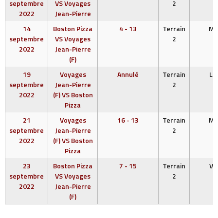
septembre
VS Voyages
2
2022
Jean-Pierre
14
Boston Pizza
4 - 13
Terrain
ME
septembre
VS Voyages
2
2022
Jean-Pierre
(F)
19
Voyages
Annulé
Terrain
LU
septembre
Jean-Pierre
2
2022
(F) VS Boston
Pizza
21
Voyages
16 - 13
Terrain
ME
septembre
Jean-Pierre
2
2022
(F) VS Boston
Pizza
23
Boston Pizza
7 - 15
Terrain
VE
septembre
VS Voyages
2
2022
Jean-Pierre
(F)