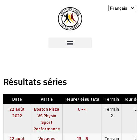
Résultats séries
Date
Partie
Heure/Résultats
Terrain
Jour de
22 août
Boston Pizza
6 - 4
Terrain
LU
2022
VS Physio
2
Sport
Performance
22 août
Voyages
13 - 8
Terrain
LU