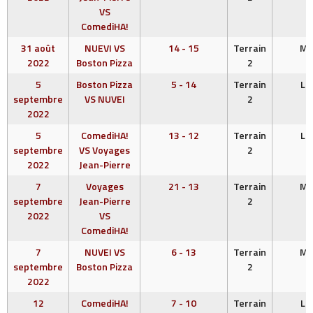
VS
ComediHA!
31 août
NUEVI VS
14 - 15
Terrain
ME
2022
Boston Pizza
2
5
Boston Pizza
5 - 14
Terrain
LU
septembre
VS NUVEI
2
2022
5
ComediHA!
13 - 12
Terrain
LU
septembre
VS Voyages
2
2022
Jean-Pierre
7
Voyages
21 - 13
Terrain
ME
septembre
Jean-Pierre
2
2022
VS
ComediHA!
7
NUVEI VS
6 - 13
Terrain
ME
septembre
Boston Pizza
2
2022
12
ComediHA!
7 - 10
Terrain
LU