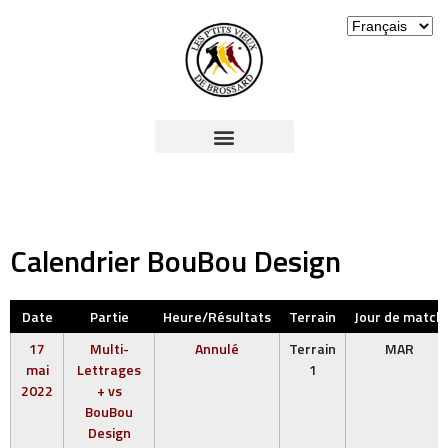
Calendrier BouBou Design
Date
Partie
Heure/Résultats
Terrain
Jour de match
17
Multi-
Annulé
Terrain
MAR
mai
Lettrages
1
2022
+ vs
BouBou
Design