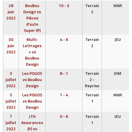
28
BouBou
10 - 3
Terrain
MAR
juin
Design vs
2
2022
Pièces
d'auto
Super (P)
30
Multi-
4 - 6
Terrain
JEU
juin
Lettrages
2
2022
+ vs
BouBou
Design
3
Les POGOS
8 - 1
Terrain
DIM
juillet
vs BouBou
2 -
2022
Design
Reprise
5
Les POGOS
1 - 4
Terrain
MAR
juillet
vs BouBou
1
2022
Design
7
JTH
0 - 6
Terrain
JEU
juillet
Assurances
1
2022
(P) vs