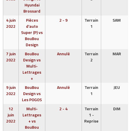
Hyundai
Brossard
4 juin
Pièces
2 - 9
Terrain
SAM
2022
d'auto
1
Super (P) vs
BouBou
Design
7 juin
BouBou
Annulé
Terrain
MAR
2022
Design vs
2
Multi-
Lettrages
+
9 juin
BouBou
Annulé
Terrain
JEU
2022
Design vs
1
Les POGOS
12
Multi-
2 - 4
Terrain
DIM
juin
Lettrages
1 -
2022
+ vs
Reprise
BouBou