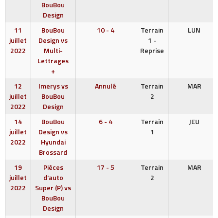
BouBou
Design
11
BouBou
10 - 4
Terrain
LUN
juillet
Design vs
1 -
2022
Multi-
Reprise
Lettrages
+
12
Imerys vs
Annulé
Terrain
MAR
juillet
BouBou
2
2022
Design
14
BouBou
6 - 4
Terrain
JEU
juillet
Design vs
1
2022
Hyundai
Brossard
19
Pièces
17 - 5
Terrain
MAR
juillet
d'auto
2
2022
Super (P) vs
BouBou
Design