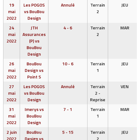
19
Les POGOS
Annulé
Terrain
JEU
mai
vs BouBou
2
2022
Design
24
JTH
4 - 6
Terrain
MAR
mai
Assurances
2
2022
(P) vs
BouBou
Design
26
BouBou
10 - 6
Terrain
JEU
mai
Design vs
1
2022
Point S
27
Les POGOS
Annulé
Terrain
VEN
mai
vs BouBou
2 -
2022
Design
Reprise
31
Imerys vs
7 - 1
Terrain
MAR
mai
BouBou
1
2022
Design
2 juin
BouBou
5 - 15
Terrain
JEU
2022
Design vs
2