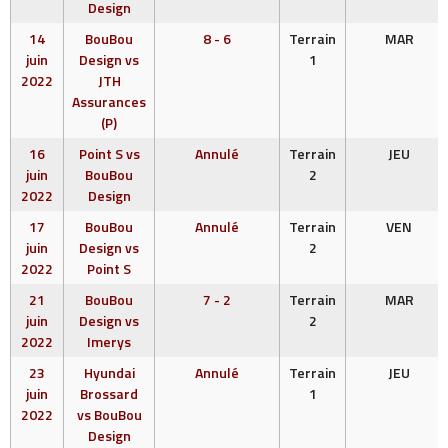
Design
14
BouBou
8 - 6
Terrain
MAR
juin
Design vs
1
2022
JTH
Assurances
(P)
16
Point S vs
Annulé
Terrain
JEU
juin
BouBou
2
2022
Design
17
BouBou
Annulé
Terrain
VEN
juin
Design vs
2
2022
Point S
21
BouBou
7 - 2
Terrain
MAR
juin
Design vs
2
2022
Imerys
23
Hyundai
Annulé
Terrain
JEU
juin
Brossard
1
2022
vs BouBou
Design