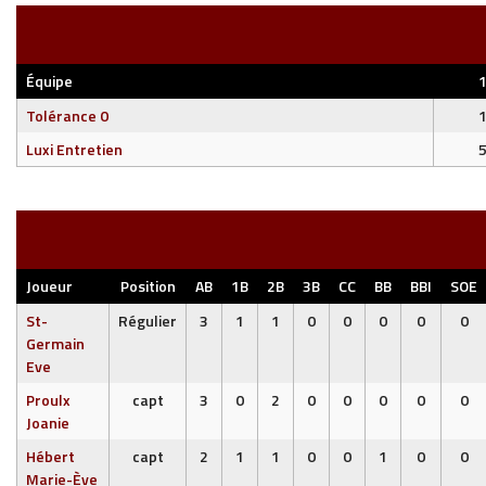
Équipe
Tolérance 0
Luxi Entretien
Joueur
Position
AB
1B
2B
3B
CC
BB
BBI
SOE
St-
Régulier
3
1
1
0
0
0
0
0
Germain
Eve
Proulx
capt
3
0
2
0
0
0
0
0
Joanie
Hébert
capt
2
1
1
0
0
1
0
0
Marie-Ève