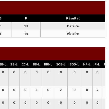
6
P
Résultat
0
13
Défaite
3
14
Victoire
2B-L
3B-L
CC-L
BB-L
BBI-L
SOE-L
SOD-L
HP-L
P-L
FC-
0
0
0
0
0
0
0
0
0
0
0
0
0
3
0
2
0
0
4
1
0
0
0
0
0
0
0
0
0
0