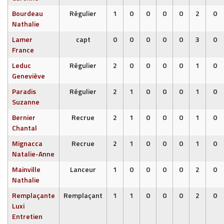
Bourdeau
Régulier
1
0
0
0
0
2
0
Nathalie
Lamer
capt
0
0
0
0
0
3
0
France
Leduc
Régulier
2
0
0
0
0
1
0
Geneviève
Paradis
Régulier
2
1
0
0
0
1
0
Suzanne
Bernier
Recrue
2
1
0
0
0
1
0
Chantal
Mignacca
Recrue
2
1
0
0
0
1
0
Natalie-Anne
Mainville
Lanceur
1
0
0
0
0
2
0
Nathalie
Remplaçante
Remplaçant
1
1
0
0
0
2
0
Luxi
Entretien