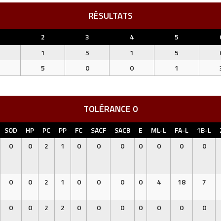
RÉSULTATS
1
2
3
4
5
1
1
5
1
5
5
5
0
0
1
TOLÉRANCE 0
SOD
HP
PC
PP
FC
SACF
SACB
E
ML-L
FA-L
1B-L
0
0
2
1
0
0
0
0
0
0
0
0
0
2
1
0
0
0
0
4
18
7
0
0
2
2
0
0
0
0
0
0
0