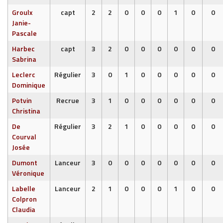
Groulx
capt
2
2
0
0
0
1
0
0
Janie-
Pascale
Harbec
capt
3
2
0
0
0
0
0
0
Sabrina
Leclerc
Régulier
3
0
1
0
0
0
0
0
Dominique
Potvin
Recrue
3
1
0
0
0
0
0
0
Christina
De
Régulier
3
2
1
0
0
0
0
0
Courval
Josée
Dumont
Lanceur
3
0
0
0
0
0
0
0
Véronique
Labelle
Lanceur
2
1
0
0
0
1
0
0
Colpron
Claudia