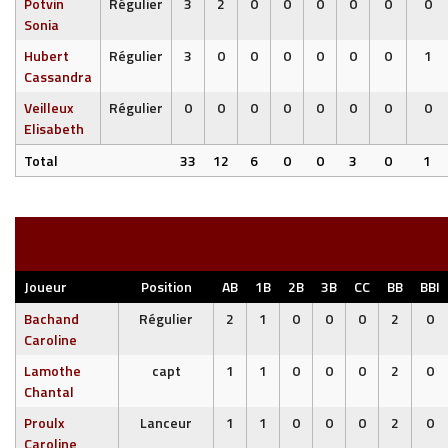
Potvin
Régulier
3
2
0
0
0
0
0
0
Sonia
Hubert
Régulier
3
0
0
0
0
0
0
1
Cassandra
Veilleux
Régulier
0
0
0
0
0
0
0
0
Elisabeth
Total
33
12
6
0
0
3
0
1
Joueur
Position
AB
1B
2B
3B
CC
BB
BBI
Bachand
Régulier
2
1
0
0
0
2
0
Caroline
Lamothe
capt
1
1
0
0
0
2
0
Chantal
Proulx
Lanceur
1
1
0
0
0
2
0
Caroline