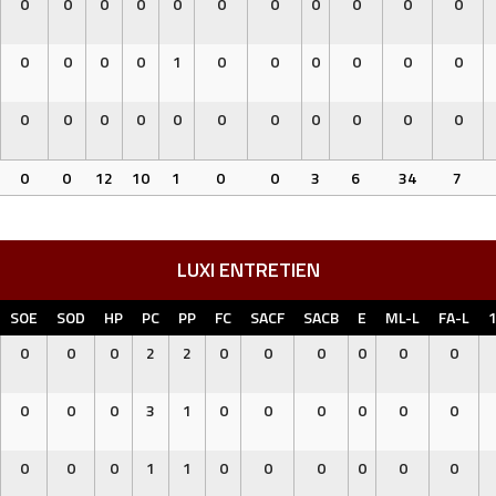
0
0
0
0
0
0
0
0
0
0
0
0
0
0
0
1
0
0
0
0
0
0
0
0
0
0
0
0
0
0
0
0
0
0
0
12
10
1
0
0
3
6
34
7
LUXI ENTRETIEN
SOE
SOD
HP
PC
PP
FC
SACF
SACB
E
ML-L
FA-L
0
0
0
2
2
0
0
0
0
0
0
0
0
0
3
1
0
0
0
0
0
0
0
0
0
1
1
0
0
0
0
0
0