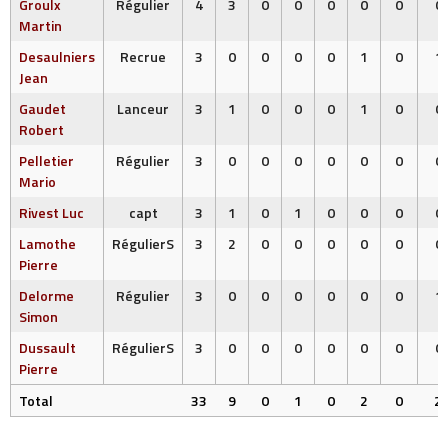
Groulx
Régulier
4
3
0
0
0
0
0
0
Martin
Desaulniers
Recrue
3
0
0
0
0
1
0
1
Jean
Gaudet
Lanceur
3
1
0
0
0
1
0
0
Robert
Pelletier
Régulier
3
0
0
0
0
0
0
0
Mario
Rivest Luc
capt
3
1
0
1
0
0
0
0
Lamothe
RégulierS
3
2
0
0
0
0
0
0
Pierre
Delorme
Régulier
3
0
0
0
0
0
0
1
Simon
Dussault
RégulierS
3
0
0
0
0
0
0
0
Pierre
Total
33
9
0
1
0
2
0
2