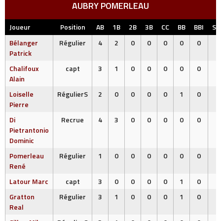
AUBRY POMERLEAU
Joueur
Position
AB
1B
2B
3B
CC
BB
BBI
SO
Bélanger
Régulier
4
2
0
0
0
0
0
0
Patrick
Chalifoux
capt
3
1
0
0
0
0
0
0
Alain
Loiselle
RégulierS
2
0
0
0
0
1
0
0
Pierre
Di
Recrue
4
3
0
0
0
0
0
0
Pietrantonio
Dominic
Pomerleau
Régulier
1
0
0
0
0
0
0
0
René
Latour Marc
capt
3
0
0
0
0
1
0
0
Gratton
Régulier
3
1
0
0
0
1
0
0
Real