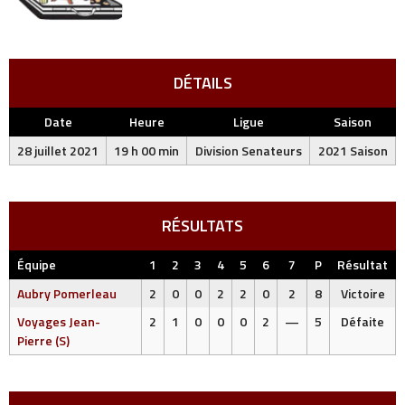
DÉTAILS
Date
Heure
Ligue
Saison
28 juillet 2021
19 h 00 min
Division Senateurs
2021 Saison
RÉSULTATS
Équipe
1
2
3
4
5
6
7
P
Résultat
Aubry Pomerleau
2
0
0
2
2
0
2
8
Victoire
Voyages Jean-
2
1
0
0
0
2
—
5
Défaite
Pierre (S)