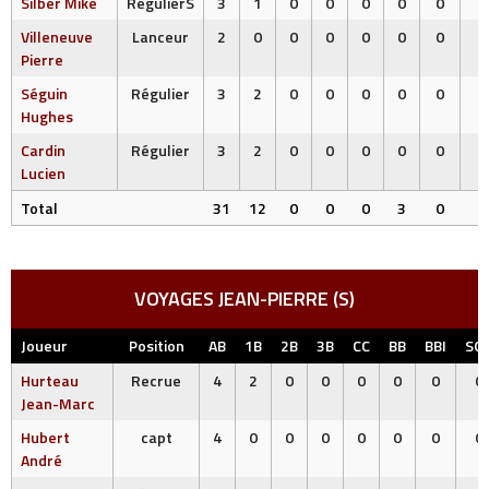
Silber Mike
RégulierS
3
1
0
0
0
0
0
0
Villeneuve
Lanceur
2
0
0
0
0
0
0
0
Pierre
Séguin
Régulier
3
2
0
0
0
0
0
0
Hughes
Cardin
Régulier
3
2
0
0
0
0
0
1
Lucien
Total
31
12
0
0
0
3
0
1
VOYAGES JEAN-PIERRE (S)
Joueur
Position
AB
1B
2B
3B
CC
BB
BBI
SO
Hurteau
Recrue
4
2
0
0
0
0
0
0
Jean-Marc
Hubert
capt
4
0
0
0
0
0
0
0
André