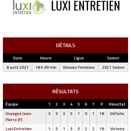
LUXI ENTRETIEN
DÉTAILS
Date
Heure
Ligue
Saison
8 août 2021
18 h 00 min
Division Feminine
2021 Saison
RÉSULTATS
Équipe
1
2
3
4
5
6
7
P
Résultat
Voyages Jean-
3
5
3
5
1
0
1
18
Défaite
Pierre (F)
Luxi Entretien
1
5
1
3
5
2
2
19
Victoire