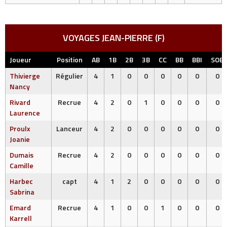
VOYAGES JEAN-PIERRE (F)
Joueur
Position
AB
1B
2B
3B
CC
BB
BBI
SOE
Thivierge
Régulier
4
1
0
0
0
0
0
0
Nancy
Rivard
Recrue
4
2
0
1
0
0
0
0
Laurence
Proulx
Lanceur
4
2
0
0
0
0
0
0
Joanie
Dumais
Recrue
4
2
0
0
0
0
0
0
Camille
Harbec
capt
4
1
2
0
0
0
0
0
Sabrina
Emard
Recrue
4
1
0
0
1
0
0
0
Karrell