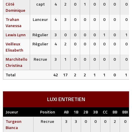
Côté
capt
4
2
0
1
0
0
0
0
Dominique
Trahan
Lanceur
4
3
0
0
0
0
0
0
Vanessa
Lewis Lynn
Régulier
3
0
0
0
0
1
0
1
Veilleux
Régulier
4
2
0
0
0
0
0
0
Elisabeth
Marchitello
Recrue
3
1
0
0
0
0
0
0
Christina
Total
42
17
2
2
1
1
0
1
LUXI ENTRETIEN
Joueur
Position
AB
1B
2B
3B
CC
BB
BBI
Turgeon
Recrue
3
3
0
0
0
2
0
Bianca