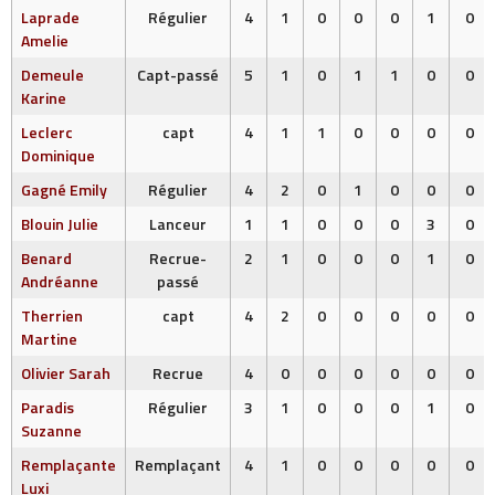
Laprade
Régulier
4
1
0
0
0
1
0
Amelie
Demeule
Capt-passé
5
1
0
1
1
0
0
Karine
Leclerc
capt
4
1
1
0
0
0
0
Dominique
Gagné Emily
Régulier
4
2
0
1
0
0
0
Blouin Julie
Lanceur
1
1
0
0
0
3
0
Benard
Recrue-
2
1
0
0
0
1
0
Andréanne
passé
Therrien
capt
4
2
0
0
0
0
0
Martine
Olivier Sarah
Recrue
4
0
0
0
0
0
0
Paradis
Régulier
3
1
0
0
0
1
0
Suzanne
Remplaçante
Remplaçant
4
1
0
0
0
0
0
Luxi