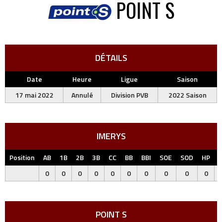
POINT S
DÉTAILS
Date
Heure
Ligue
Saison
17 mai 2022
Annulé
Division PVB
2022 Saison
IMERYS
Position
AB
1B
2B
3B
CC
BB
BBI
SOE
SOD
HP
0
0
0
0
0
0
0
0
0
0
POINT S