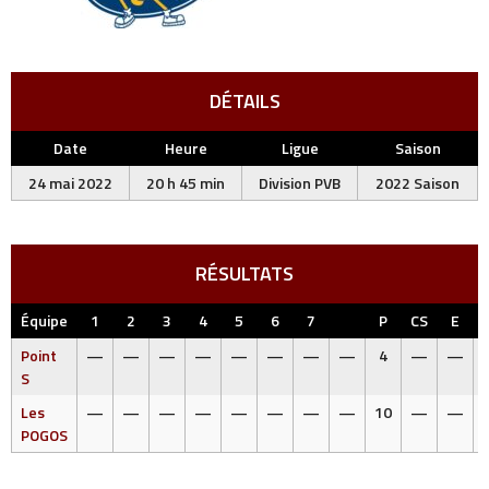
DÉTAILS
Date
Heure
Ligue
Saison
24 mai 2022
20 h 45 min
Division PVB
2022 Saison
RÉSULTATS
Équipe
1
2
3
4
5
6
7
P
CS
E
Point
—
—
—
—
—
—
—
—
4
—
—
S
Les
—
—
—
—
—
—
—
—
10
—
—
POGOS