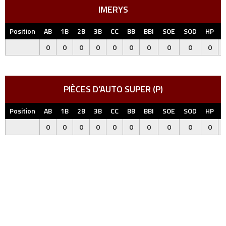
IMERYS
Position
AB
1B
2B
3B
CC
BB
BBI
SOE
SOD
HP
0
0
0
0
0
0
0
0
0
0
PIÈCES D’AUTO SUPER (P)
Position
AB
1B
2B
3B
CC
BB
BBI
SOE
SOD
HP
0
0
0
0
0
0
0
0
0
0