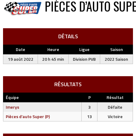
PIÈCES D’AUTO SUPE
DÉTAILS
Date
Heure
Ligue
Saison
19 août 2022
20 h 45 min
Division PVB
2022 Saison
RÉSULTATS
Équipe
P
Résultat
Imerys
3
Défaite
Pièces d’auto Super (P)
13
Victoire