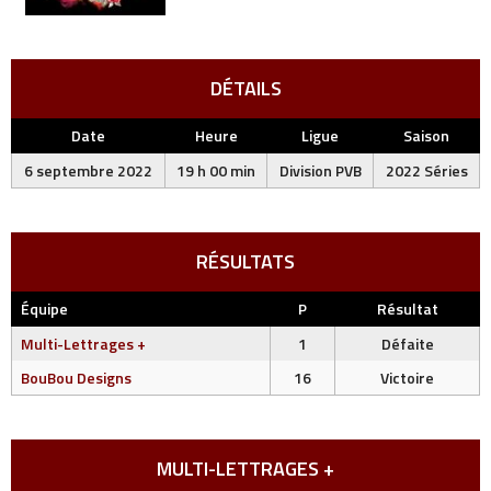
DÉTAILS
Date
Heure
Ligue
Saison
6 septembre 2022
19 h 00 min
Division PVB
2022 Séries
RÉSULTATS
Équipe
P
Résultat
Multi-Lettrages +
1
Défaite
BouBou Designs
16
Victoire
MULTI-LETTRAGES +