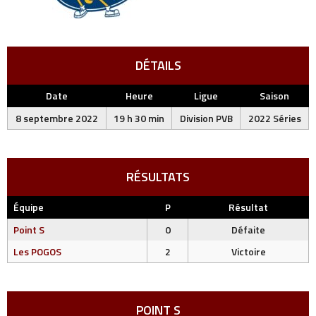
DÉTAILS
Date
Heure
Ligue
Saison
8 septembre 2022
19 h 30 min
Division PVB
2022 Séries
RÉSULTATS
Équipe
P
Résultat
Point S
0
Défaite
Les POGOS
2
Victoire
POINT S