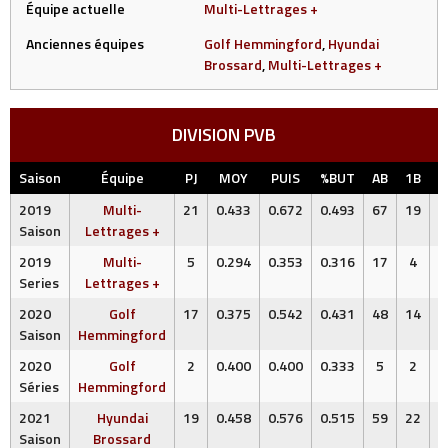
Équipe actuelle
Multi-Lettrages +
Anciennes équipes
Golf Hemmingford
,
Hyundai
Brossard
,
Multi-Lettrages +
DIVISION PVB
Saison
Équipe
PJ
MOY
PUIS
%BUT
AB
1B
2
2019
Multi-
21
0.433
0.672
0.493
67
19
Saison
Lettrages +
2019
Multi-
5
0.294
0.353
0.316
17
4
Series
Lettrages +
2020
Golf
17
0.375
0.542
0.431
48
14
Saison
Hemmingford
2020
Golf
2
0.400
0.400
0.333
5
2
Séries
Hemmingford
2021
Hyundai
19
0.458
0.576
0.515
59
22
Saison
Brossard