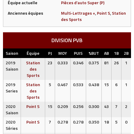
Équipe actuelle
Pièces d’auto Super (P)
Anciennes équipes
Multi-Lettrages +
,
Point S
,
Station
des Sports
DIVISION PVB
Saison
Équipe
PJ
MOY
PUIS
%BUT
AB
1B
2B
2019
Station
23
0.333
0.346
0.375
81
26
1
Saison
des
Sports
2019
Station
5
0.467
0.533
0.438
15
6
1
Series
des
Sports
2020
Point S
15
0.209
0.256
0.300
43
7
2
Saison
2020
Point S
7
0.278
0.278
0.350
18
5
0
Séries