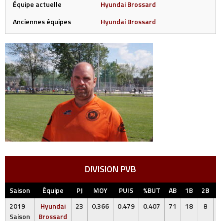
Équipe actuelle
Hyundai Brossard
Anciennes équipes
Hyundai Brossard
DIVISION PVB
Saison
Équipe
PJ
MOY
PUIS
%BUT
AB
1B
2B
2019
Hyundai
23
0.366
0.479
0.407
71
18
8
Saison
Brossard