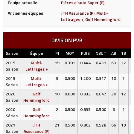
Équipe actuelle
Pièces d’auto Super (P)
Anciennes équipes
JTH Assurance (P)
,
Multi-
Lettrages +
,
Golf Hemmingford
DIVISION PVB
Saison
Équipe
PJ
MOY
PUIS
%BUT
AB
1B
2
2019
Multi-
19
0.381
0.444
0.431
63
22
Saison
Lettrages +
2019
Multi-
3
0.900
1.200
0.917
10
7
Series
Lettrages +
2020
Golf
10
0.600
0.833
0.647
30
12
Saison
Hemmingford
2020
Golf
2
0.500
0.833
0.500
6
2
Séries
Hemmingford
2021
JTH
21
0.500
0.803
0.528
66
19
Saison
Assurance (P)