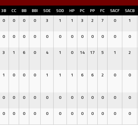
3B
CC
BB
BBI
SOE
SOD
HP
PC
PP
FC
SACF
SACB
0
0
0
0
3
1
1
3
2
7
0
1
0
0
0
0
0
0
0
0
0
0
0
0
3
1
6
0
4
1
0
14
17
5
1
2
1
0
0
0
1
1
1
6
6
2
0
0
0
0
0
0
0
0
0
0
0
0
0
0
0
0
0
0
0
0
0
0
0
0
0
0