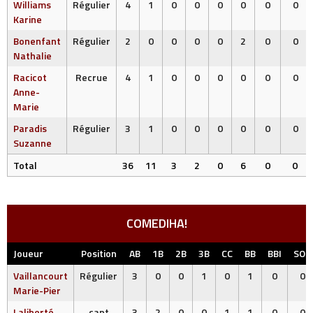
Williams
Régulier
4
1
0
0
0
0
0
0
Karine
Bonenfant
Régulier
2
0
0
0
0
2
0
0
Nathalie
Racicot
Recrue
4
1
0
0
0
0
0
0
Anne-
Marie
Paradis
Régulier
3
1
0
0
0
0
0
0
Suzanne
Total
36
11
3
2
0
6
0
0
COMEDIHA!
Joueur
Position
AB
1B
2B
3B
CC
BB
BBI
SOE
Vaillancourt
Régulier
3
0
0
1
0
1
0
0
Marie-Pier
Laliberté
capt
3
2
0
0
1
1
0
0