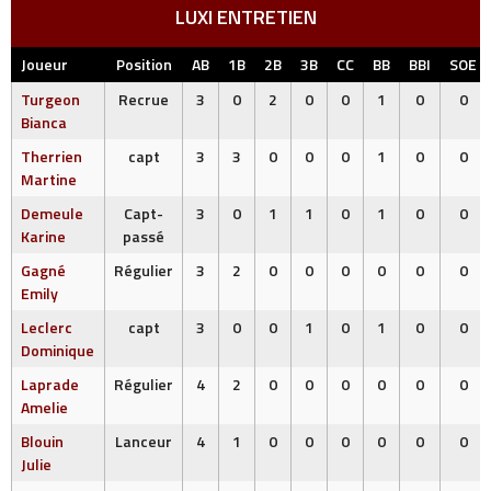
LUXI ENTRETIEN
Joueur
Position
AB
1B
2B
3B
CC
BB
BBI
SOE
Turgeon
Recrue
3
0
2
0
0
1
0
0
Bianca
Therrien
capt
3
3
0
0
0
1
0
0
Martine
Demeule
Capt-
3
0
1
1
0
1
0
0
Karine
passé
Gagné
Régulier
3
2
0
0
0
0
0
0
Emily
Leclerc
capt
3
0
0
1
0
1
0
0
Dominique
Laprade
Régulier
4
2
0
0
0
0
0
0
Amelie
Blouin
Lanceur
4
1
0
0
0
0
0
0
Julie