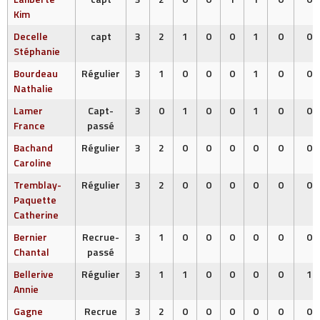
Kim
Decelle
capt
3
2
1
0
0
1
0
0
Stéphanie
Bourdeau
Régulier
3
1
0
0
0
1
0
0
Nathalie
Lamer
Capt-
3
0
1
0
0
1
0
0
France
passé
Bachand
Régulier
3
2
0
0
0
0
0
0
Caroline
Tremblay-
Régulier
3
2
0
0
0
0
0
0
Paquette
Catherine
Bernier
Recrue-
3
1
0
0
0
0
0
0
Chantal
passé
Bellerive
Régulier
3
1
1
0
0
0
0
1
Annie
Gagne
Recrue
3
2
0
0
0
0
0
0