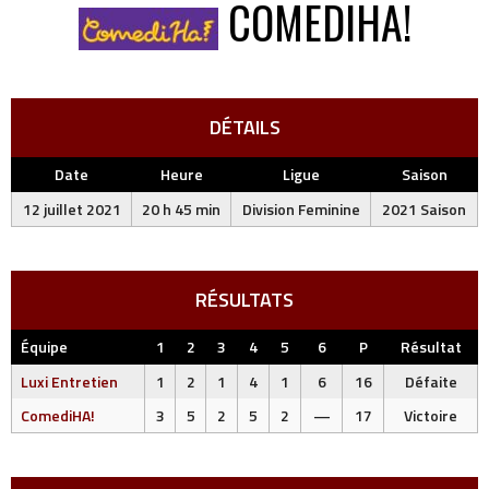
COMEDIHA!
DÉTAILS
Date
Heure
Ligue
Saison
12 juillet 2021
20 h 45 min
Division Feminine
2021 Saison
RÉSULTATS
Équipe
1
2
3
4
5
6
P
Résultat
Luxi Entretien
1
2
1
4
1
6
16
Défaite
ComediHA!
3
5
2
5
2
—
17
Victoire