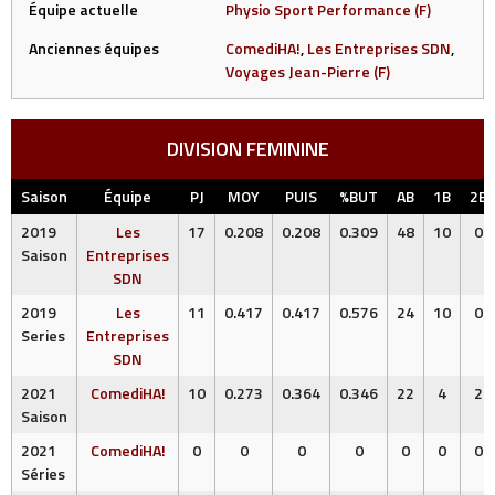
Équipe actuelle
Physio Sport Performance (F)
Anciennes équipes
ComediHA!
,
Les Entreprises SDN
,
Voyages Jean-Pierre (F)
DIVISION FEMININE
Saison
Équipe
PJ
MOY
PUIS
%BUT
AB
1B
2B
2019
Les
17
0.208
0.208
0.309
48
10
0
Saison
Entreprises
SDN
2019
Les
11
0.417
0.417
0.576
24
10
0
Series
Entreprises
SDN
2021
ComediHA!
10
0.273
0.364
0.346
22
4
2
Saison
2021
ComediHA!
0
0
0
0
0
0
0
Séries