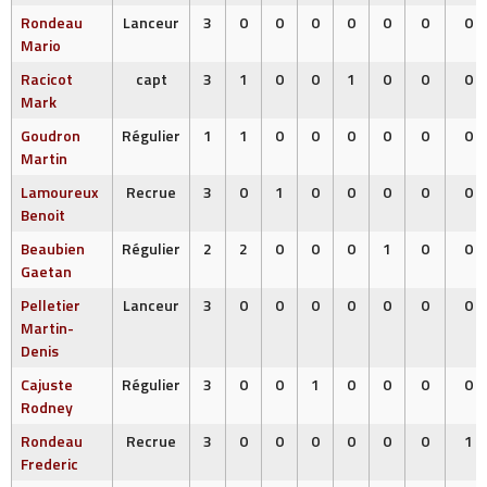
Rondeau
Lanceur
3
0
0
0
0
0
0
0
Mario
Racicot
capt
3
1
0
0
1
0
0
0
Mark
Goudron
Régulier
1
1
0
0
0
0
0
0
Martin
Lamoureux
Recrue
3
0
1
0
0
0
0
0
Benoit
Beaubien
Régulier
2
2
0
0
0
1
0
0
Gaetan
Pelletier
Lanceur
3
0
0
0
0
0
0
0
Martin-
Denis
Cajuste
Régulier
3
0
0
1
0
0
0
0
Rodney
Rondeau
Recrue
3
0
0
0
0
0
0
1
Frederic