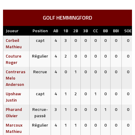
GOLF HEMMINGFORD
Joueur
Position
AB
1B
2B
3B
CC
BB
BBI
SOE
Corbeil
capt
4
3
0
0
0
0
0
0
Mathieu
Couture
Régulier
4
2
0
0
0
0
0
0
Roger
Contreras
Recrue
4
0
1
0
0
0
0
0
Melo
Anderson
Upshaw
capt
4
1
2
0
1
0
0
0
Justin
Pharand
Recrue-
3
1
0
0
0
1
0
0
Olivier
passé
Marcoux
Régulier
4
1
1
0
0
0
0
0
Mathieu