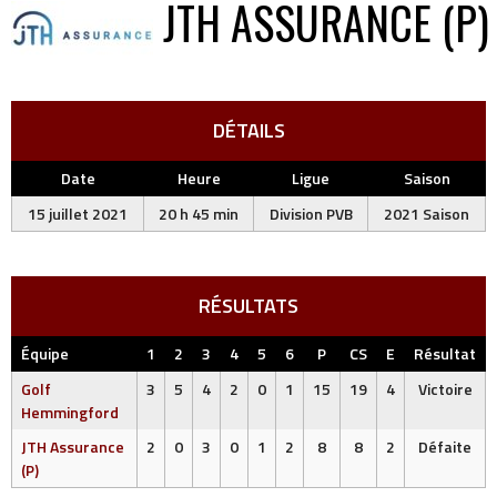
JTH ASSURANCE (P)
DÉTAILS
Date
Heure
Ligue
Saison
15 juillet 2021
20 h 45 min
Division PVB
2021 Saison
RÉSULTATS
Équipe
1
2
3
4
5
6
P
CS
E
Résultat
Golf
3
5
4
2
0
1
15
19
4
Victoire
Hemmingford
JTH Assurance
2
0
3
0
1
2
8
8
2
Défaite
(P)