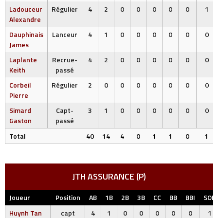
Ladouceur
Régulier
4
2
0
0
0
0
0
1
Alexandre
Dauphinais
Lanceur
4
1
0
0
0
0
0
0
James
Laplante
Recrue-
4
2
0
0
0
0
0
0
Keith
passé
Corbeil
Régulier
2
0
0
0
0
0
0
0
Pierre
Simard
Capt-
3
1
0
0
0
0
0
0
Gaston
passé
Total
40
14
4
0
1
1
0
1
JTH ASSURANCE (P)
Joueur
Position
AB
1B
2B
3B
CC
BB
BBI
SOE
Huynh Tan
capt
4
1
0
0
0
0
0
1