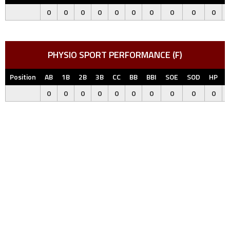
0
0
0
0
0
0
0
0
0
0
PHYSIO SPORT PERFORMANCE (F)
Position
AB
1B
2B
3B
CC
BB
BBI
SOE
SOD
HP
0
0
0
0
0
0
0
0
0
0