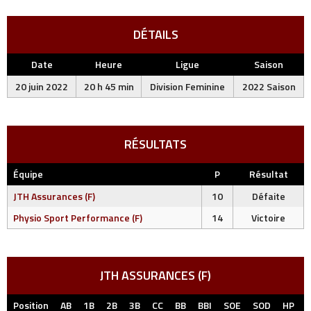
DÉTAILS
Date
Heure
Ligue
Saison
20 juin 2022
20 h 45 min
Division Feminine
2022 Saison
RÉSULTATS
Équipe
P
Résultat
JTH Assurances (F)
10
Défaite
Physio Sport Performance (F)
14
Victoire
JTH ASSURANCES (F)
Position
AB
1B
2B
3B
CC
BB
BBI
SOE
SOD
HP