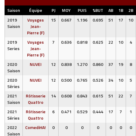
Saison
Équipe
PJ
MOY
PUIS
%BUT
AB
1B
2B
2019
Voyages
15
0.667
1.196
0.695
51
17
10
Saison
Jean-
Pierre (F)
2019
Voyages
7
0.636
0.818
0.625
22
10
4
Series
Jean-
Pierre (F)
2020
NUVEI
12
0.838
1.270
0.860
37
19
8
Saison
2020
NUVEI
12
0.500
0.765
0.526
34
10
5
Séries
2021
Rôtisserie
14
0.608
0.843
0.615
51
22
7
Saison
Quattro
2021
Rôtisserie
6
0.471
0.529
0.444
17
7
1
Séries
Quattro
2022
ComediHA!
0
0
0
0
0
0
0
Saison