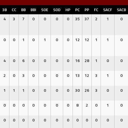
3B
CC
BB
BBI
SOE
SOD
HP
PC
PP
FC
SACF
SACB
4
3
7
0
0
0
0
35
37
2
1
0
0
0
1
0
1
0
0
12
12
1
1
0
4
0
6
0
0
0
0
16
28
1
0
0
2
0
3
0
0
0
0
13
12
3
1
0
1
1
1
0
0
0
0
30
26
3
0
0
0
0
0
0
0
0
0
8
2
0
1
0
0
0
0
0
0
0
0
0
0
0
0
0